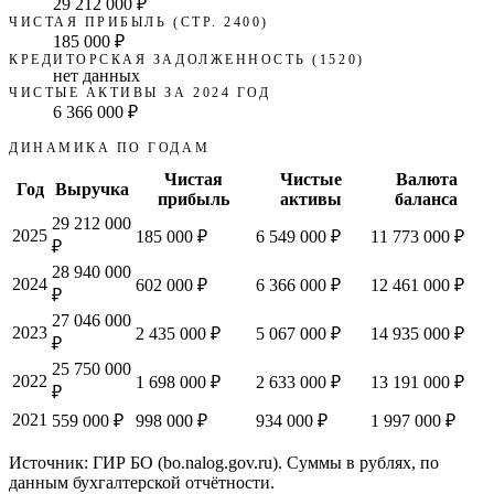
29 212 000 ₽
ЧИСТАЯ ПРИБЫЛЬ (СТР. 2400)
185 000 ₽
КРЕДИТОРСКАЯ ЗАДОЛЖЕННОСТЬ (1520)
нет данных
ЧИСТЫЕ АКТИВЫ ЗА 2024 ГОД
6 366 000 ₽
ДИНАМИКА ПО ГОДАМ
Чистая
Чистые
Валюта
Год
Выручка
прибыль
активы
баланса
29 212 000
2025
185 000 ₽
6 549 000 ₽
11 773 000 ₽
₽
28 940 000
2024
602 000 ₽
6 366 000 ₽
12 461 000 ₽
₽
27 046 000
2023
2 435 000 ₽
5 067 000 ₽
14 935 000 ₽
₽
25 750 000
2022
1 698 000 ₽
2 633 000 ₽
13 191 000 ₽
₽
2021
559 000 ₽
998 000 ₽
934 000 ₽
1 997 000 ₽
Источник: ГИР БО (bo.nalog.gov.ru). Суммы в рублях, по
данным бухгалтерской отчётности.