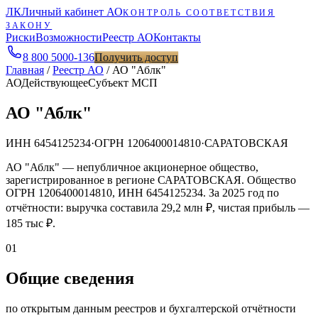
ЛК
Личный кабинет АО
КОНТРОЛЬ СООТВЕТСТВИЯ
ЗАКОНУ
Риски
Возможности
Реестр АО
Контакты
8 800 5000-136
Получить доступ
Главная
/
Реестр АО
/
АО "Аблк"
АО
Действующее
Субъект МСП
АО "Аблк"
ИНН
6454125234
·
ОГРН
1206400014810
·
САРАТОВСКАЯ
АО "Аблк" — непубличное акционерное общество,
зарегистрированное в регионе САРАТОВСКАЯ. Общество
ОГРН 1206400014810, ИНН 6454125234. За 2025 год по
отчётности: выручка составила 29,2 млн ₽, чистая прибыль —
185 тыс ₽.
01
Общие сведения
по открытым данным реестров и бухгалтерской отчётности