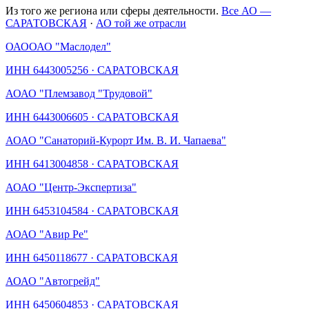
Из того же региона или сферы деятельности.
Все АО —
САРАТОВСКАЯ
·
АО той же отрасли
ОАО
ОАО "Маслодел"
ИНН
6443005256
·
САРАТОВСКАЯ
АО
АО "Племзавод "Трудовой"
ИНН
6443006605
·
САРАТОВСКАЯ
АО
АО "Санаторий-Курорт Им. В. И. Чапаева"
ИНН
6413004858
·
САРАТОВСКАЯ
АО
АО "Центр-Экспертиза"
ИНН
6453104584
·
САРАТОВСКАЯ
АО
АО "Авир Ре"
ИНН
6450118677
·
САРАТОВСКАЯ
АО
АО "Автогрейд"
ИНН
6450604853
·
САРАТОВСКАЯ