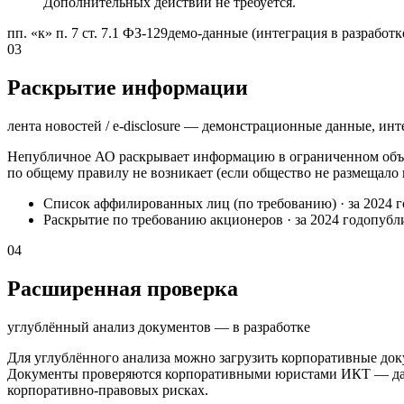
Дополнительных действий не требуется.
пп. «к» п. 7 ст. 7.1 ФЗ-129
демо-данные (интеграция в разработк
03
Раскрытие информации
лента новостей / e-disclosure — демонстрационные данные, инт
Непубличное АО раскрывает информацию в ограниченном объё
по общему правилу не возникает (если общество не размещало
Список аффилированных лиц (по требованию)
·
за 2024 
Раскрытие по требованию акционеров
·
за 2024 год
опубл
04
Расширенная проверка
углублённый анализ документов — в разработке
Для углублённого анализа можно загрузить корпоративные док
Документы проверяются корпоративными юристами ИКТ — далее
корпоративно-правовых рисках.