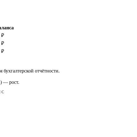
аланса
 ₽
 ₽
 ₽
м бухгалтерской отчётности.
)
—
рост
.
НС