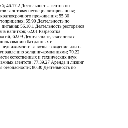
й; 46.17.2 Деятельность агентов по
рговля оптовая неспециализированная;
 краткосрочного проживания; 55.30
топрицепах; 55.90 Деятельность по
 питания; 56.10.1 Деятельность ресторанов
ча напитков; 62.01 Разработка
гий; 62.09 Деятельность, связанная с
спользованию баз данных и
в недвижимости за вознаграждение или на
 управлению холдинг-компаниями; 70.22
ласти естественных и технических наук
амных агентств; 77.39.27 Аренда и лизинг
я безопасности; 80.30 Деятельность по