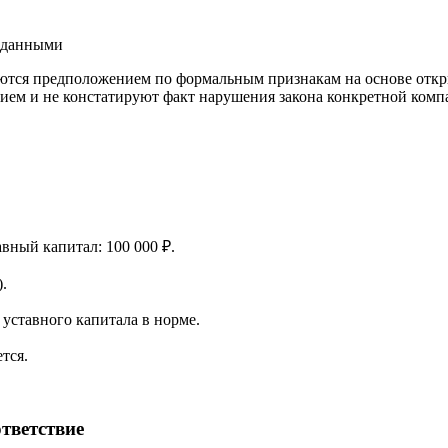
и данными
ются предположением по формальным признакам на основе откр
ием и не констатируют факт нарушения закона конкретной компа
авный капитал: 100 000 ₽.
.
уставного капитала в норме.
тся.
тветствие