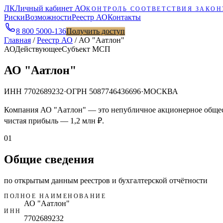
ЛК
Личный кабинет АО
КОНТРОЛЬ СООТВЕТСТВИЯ ЗАКОН
Риски
Возможности
Реестр АО
Контакты
8 800 5000-136
Получить доступ
Главная
/
Реестр АО
/
АО "Аатлон"
АО
Действующее
Субъект МСП
АО "Аатлон"
ИНН
7702689232
·
ОГРН
5087746436696
·
МОСКВА
Компания АО "Аатлон" — это непубличное акционерное общест
чистая прибыль — 1,2 млн ₽.
01
Общие сведения
по открытым данным реестров и бухгалтерской отчётности
ПОЛНОЕ НАИМЕНОВАНИЕ
АО "Аатлон"
ИНН
7702689232