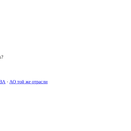
х?
ВА
·
АО той же отрасли