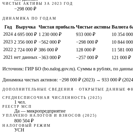
ЧИСТЫЕ АКТИВЫ ЗА 2023 ГОД
−298 000 ₽
ДИНАМИКА ПО ГОДАМ
Год
Выручка
Чистая прибыль
Чистые активы
Валюта б
2024
4 695 000 ₽
1 230 000 ₽
933 000 ₽
10 354 000
2023
2 356 000 ₽
−562 000 ₽
−298 000 ₽
10 844 000
2022
2 724 000 ₽
386 000 ₽
128 000 ₽
11 581 000
2021
нет данных
−363 000 ₽
−257 000 ₽
121 000 ₽
Источник: ГИР БО (bo.nalog.gov.ru). Суммы в рублях, по данны
Динамика чистых активов:
−298 000 ₽
(
2023
) →
933 000 ₽
(2024
ДОПОЛНИТЕЛЬНЫЕ СВЕДЕНИЯ · ОТКРЫТЫЕ ДАННЫЕ Ф
СРЕДНЕСПИСОЧНАЯ ЧИСЛЕННОСТЬ (2025)
1 чел.
РЕЕСТР МСП
Да — микропредприятие
УПЛАЧЕНО НАЛОГОВ И ВЗНОСОВ (2025)
800 504 ₽
НАЛОГОВЫЙ РЕЖИМ
УСН