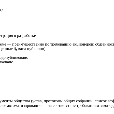
е)
еграция в разработке
ме — преимущественно по требованию акционеров; обязанность
 ценные бумаги публично).
год
опубликовано
иковано
ументы общества (устав, протоколы общих собраний, список аф
 автоматизированно — на соответствие требованиям законодат