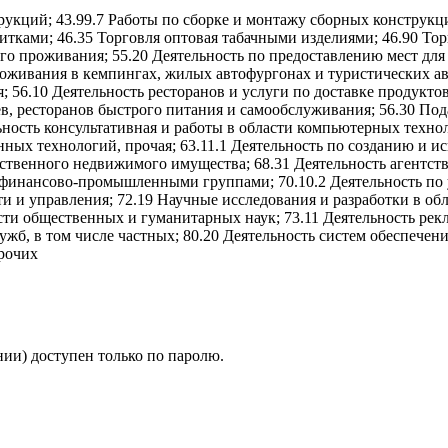
укций; 43.99.7 Работы по сборке и монтажу сборных конструкци
итками; 46.35 Торговля оптовая табачными изделиями; 46.90 То
ого проживания; 55.20 Деятельность по предоставлению мест для
оживания в кемпингах, жилых автофургонах и туристических ав
56.10 Деятельность ресторанов и услуги по доставке продуктов
, ресторанов быстрого питания и самообслуживания; 56.30 Пода
ость консультативная и работы в области компьютерных техноло
ых технологий, прочая; 63.11.1 Деятельность по созданию и и
ственного недвижимого имущества; 68.31 Деятельность агентст
ю финансово-промышленными группами; 70.10.2 Деятельность по
и и управления; 72.19 Научные исследования и разработки в об
сти общественных и гуманитарных наук; 73.11 Деятельность рекл
ужб, в том числе частных; 80.20 Деятельность систем обеспечени
прочих
ии) доступен только по паролю.