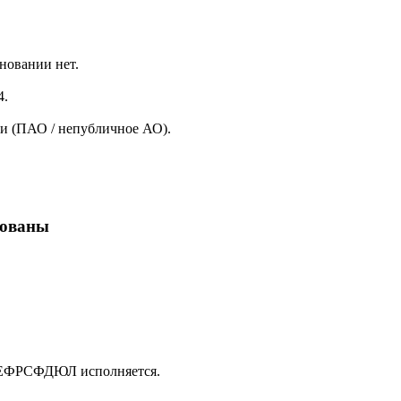
новании нет.
4.
и (ПАО / непубличное АО).
кованы
в ЕФРСФДЮЛ исполняется.