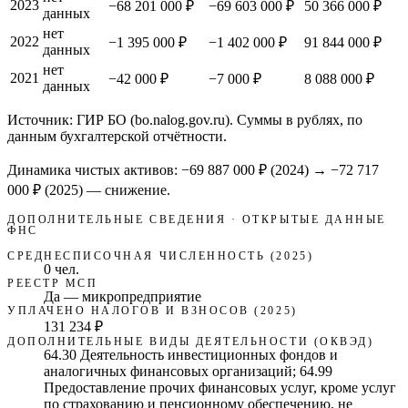
2023
−68 201 000 ₽
−69 603 000 ₽
50 366 000 ₽
данных
нет
2022
−1 395 000 ₽
−1 402 000 ₽
91 844 000 ₽
данных
нет
2021
−42 000 ₽
−7 000 ₽
8 088 000 ₽
данных
Источник: ГИР БО (bo.nalog.gov.ru). Суммы в рублях, по
данным бухгалтерской отчётности.
Динамика чистых активов:
−69 887 000 ₽
(
2024
) →
−72 717
000 ₽
(2025)
—
снижение
.
ДОПОЛНИТЕЛЬНЫЕ СВЕДЕНИЯ · ОТКРЫТЫЕ ДАННЫЕ
ФНС
СРЕДНЕСПИСОЧНАЯ ЧИСЛЕННОСТЬ (2025)
0 чел.
РЕЕСТР МСП
Да — микропредприятие
УПЛАЧЕНО НАЛОГОВ И ВЗНОСОВ (2025)
131 234 ₽
ДОПОЛНИТЕЛЬНЫЕ ВИДЫ ДЕЯТЕЛЬНОСТИ (ОКВЭД)
64.30 Деятельность инвестиционных фондов и
аналогичных финансовых организаций; 64.99
Предоставление прочих финансовых услуг, кроме услуг
по страхованию и пенсионному обеспечению, не