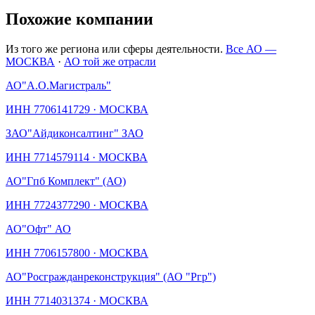
Похожие компании
Из того же региона или сферы деятельности.
Все АО —
МОСКВА
·
АО той же отрасли
АО
"А.О.Магистраль"
ИНН
7706141729
·
МОСКВА
ЗАО
"Айдиконсалтинг" ЗАО
ИНН
7714579114
·
МОСКВА
АО
"Гпб Комплект" (АО)
ИНН
7724377290
·
МОСКВА
АО
"Офт" АО
ИНН
7706157800
·
МОСКВА
АО
"Росгражданреконструкция" (АО "Ргр")
ИНН
7714031374
·
МОСКВА