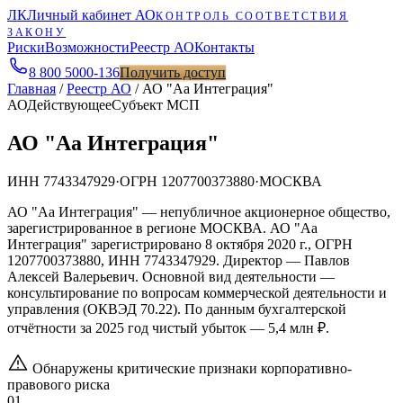
ЛК
Личный кабинет АО
КОНТРОЛЬ СООТВЕТСТВИЯ
ЗАКОНУ
Риски
Возможности
Реестр АО
Контакты
8 800 5000-136
Получить доступ
Главная
/
Реестр АО
/
АО "Аа Интеграция"
АО
Действующее
Субъект МСП
АО "Аа Интеграция"
ИНН
7743347929
·
ОГРН
1207700373880
·
МОСКВА
АО "Аа Интеграция" — непубличное акционерное общество,
зарегистрированное в регионе МОСКВА. АО "Аа
Интеграция" зарегистрировано 8 октября 2020 г., ОГРН
1207700373880, ИНН 7743347929. Директор — Павлов
Алексей Валерьевич. Основной вид деятельности —
консультирование по вопросам коммерческой деятельности и
управления (ОКВЭД 70.22). По данным бухгалтерской
отчётности за 2025 год чистый убыток — 5,4 млн ₽.
Обнаружены критические признаки корпоративно-
правового риска
01