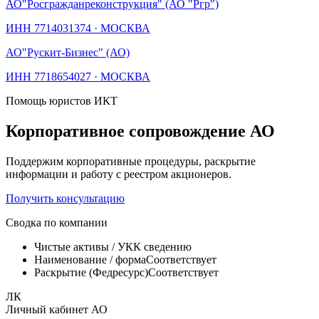
АО
"Росгражданреконструкция" (АО "Ргр")
ИНН
7714031374
·
МОСКВА
АО
"Рускит-Бизнес" (АО)
ИНН
7718654027
·
МОСКВА
Помощь юристов ИКТ
Корпоративное сопровождение АО
Поддержим корпоративные процедуры, раскрытие
информации и работу с реестром акционеров.
Получить консультацию
Сводка по компании
Чистые активы / УК
К сведению
Наименование / форма
Соответствует
Раскрытие (Федресурс)
Соответствует
ЛК
Личный кабинет АО