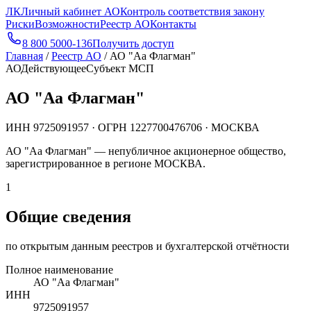
ЛК
Личный кабинет АО
Контроль соответствия закону
Риски
Возможности
Реестр АО
Контакты
8 800 5000-136
Получить доступ
Главная
/
Реестр АО
/
АО "Аа Флагман"
АО
Действующее
Субъект МСП
АО "Аа Флагман"
ИНН
9725091957
· ОГРН
1227700476706
· МОСКВА
АО "Аа Флагман" — непубличное акционерное общество,
зарегистрированное в регионе МОСКВА.
1
Общие сведения
по открытым данным реестров и бухгалтерской отчётности
Полное наименование
АО "Аа Флагман"
ИНН
9725091957