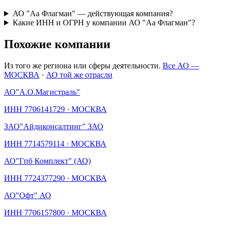
АО "Аа Флагман" — действующая компания?
Какие ИНН и ОГРН у компании АО "Аа Флагман"?
Похожие компании
Из того же региона или сферы деятельности.
Все АО —
МОСКВА
·
АО той же отрасли
АО
"А.О.Магистраль"
ИНН
7706141729
·
МОСКВА
ЗАО
"Айдиконсалтинг" ЗАО
ИНН
7714579114
·
МОСКВА
АО
"Гпб Комплект" (АО)
ИНН
7724377290
·
МОСКВА
АО
"Офт" АО
ИНН
7706157800
·
МОСКВА