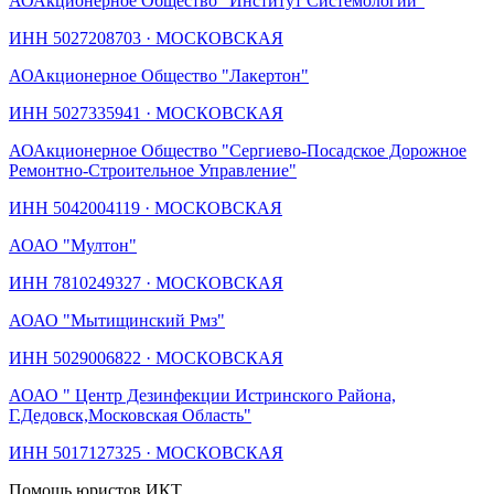
АО
Акционерное Общество "Институт Системологии"
ИНН
5027208703
·
МОСКОВСКАЯ
АО
Акционерное Общество "Лакертон"
ИНН
5027335941
·
МОСКОВСКАЯ
АО
Акционерное Общество "Сергиево-Посадское Дорожное
Ремонтно-Строительное Управление"
ИНН
5042004119
·
МОСКОВСКАЯ
АО
АО "Мултон"
ИНН
7810249327
·
МОСКОВСКАЯ
АО
АО "Мытищинский Рмз"
ИНН
5029006822
·
МОСКОВСКАЯ
АО
АО " Центр Дезинфекции Истринского Района,
Г.Дедовск,Московская Область"
ИНН
5017127325
·
МОСКОВСКАЯ
Помощь юристов ИКТ