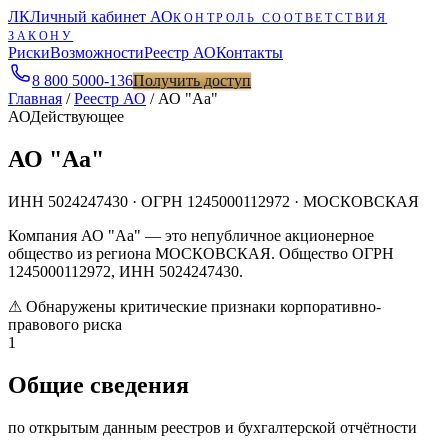
ЛК
Личный кабинет АО
КОНТРОЛЬ СООТВЕТСТВИЯ
ЗАКОНУ
Риски
Возможности
Реестр АО
Контакты
8 800 5000-136
Получить доступ
Главная
/
Реестр АО
/
АО "Аа"
АО
Действующее
АО "Аа"
ИНН
5024247430
· ОГРН
1245000112972
· МОСКОВСКАЯ
Компания АО "Аа" — это непубличное акционерное
общество из региона МОСКОВСКАЯ. Общество ОГРН
1245000112972, ИНН 5024247430.
⚠
Обнаружены критические признаки корпоративно-
правового риска
1
Общие сведения
по открытым данным реестров и бухгалтерской отчётности