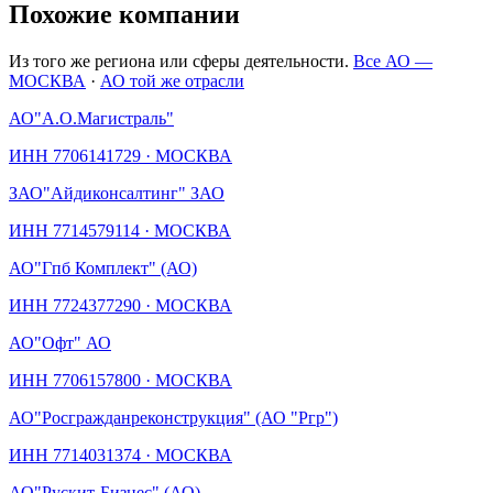
Похожие компании
Из того же региона или сферы деятельности.
Все АО —
МОСКВА
·
АО той же отрасли
АО
"А.О.Магистраль"
ИНН
7706141729
·
МОСКВА
ЗАО
"Айдиконсалтинг" ЗАО
ИНН
7714579114
·
МОСКВА
АО
"Гпб Комплект" (АО)
ИНН
7724377290
·
МОСКВА
АО
"Офт" АО
ИНН
7706157800
·
МОСКВА
АО
"Росгражданреконструкция" (АО "Ргр")
ИНН
7714031374
·
МОСКВА
АО
"Рускит-Бизнес" (АО)