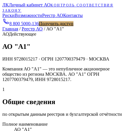
ЛК
Личный кабинет АО
КОНТРОЛЬ СООТВЕТСТВИЯ
ЗАКОНУ
Риски
Возможности
Реестр АО
Контакты
8 800 5000-136
Получить доступ
Главная
/
Реестр АО
/
АО "А1"
АО
Действующее
АО "А1"
ИНН
9728015217
· ОГРН
1207700379479
· МОСКВА
Компания АО "А1" — это непубличное акционерное
общество из региона МОСКВА. АО "А1" ОГРН
1207700379479, ИНН 9728015217.
1
Общие сведения
по открытым данным реестров и бухгалтерской отчётности
Полное наименование
АО "А1"