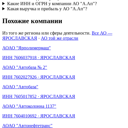
Какие ИНН и ОГРН у компании АО "А.Ап"?
Какая выручка и прибыль у АО "А.Ап"?
Похожие компании
Из того же региона или сферы деятельности.
Все АО —
ЯРОСЛАВСКАЯ
·
АО той же отрасли
АО
АО "Ярполимермаш"
ИНН
7606037918
·
ЯРОСЛАВСКАЯ
АО
АО "Автобаза № 2"
ИНН
7602027926
·
ЯРОСЛАВСКАЯ
АО
АО "Автобаза"
ИНН
7605017852
·
ЯРОСЛАВСКАЯ
АО
АО "Автоколонна 1137"
ИНН
7604010692
·
ЯРОСЛАВСКАЯ
АО
АО "Автонефтетранс"