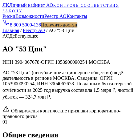
ЛК
Личный кабинет АО
КОНТРОЛЬ СООТВЕТСТВИЯ
ЗАКОНУ
Риски
Возможности
Реестр АО
Контакты
8 800 5000-136
Получить доступ
Главная
/
Реестр АО
/
АО "53 Цпи"
АО
Действующее
АО "53 Цпи"
ИНН
3904067678
·
ОГРН
1053900090254
·
МОСКВА
АО "53 Цпи" (непубличное акционерное общество) ведёт
деятельность в регионе МОСКВА. Сведения: ОГРН
1053900090254, ИНН 3904067678. По данным бухгалтерской
отчётности за 2025 год выручка составила 1,5 млрд ₽, чистый
убыток — 324,7 млн ₽.
Обнаружены критические признаки корпоративно-
правового риска
01
Общие сведения