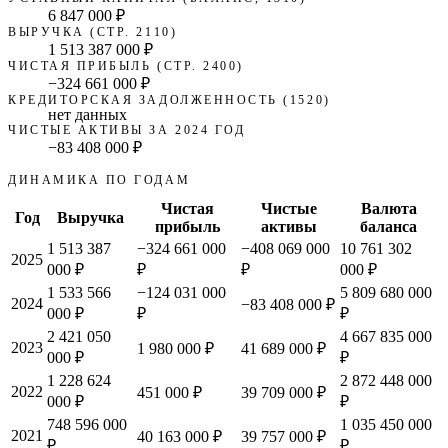
6 847 000 ₽
ВЫРУЧКА (СТР. 2110)
1 513 387 000 ₽
ЧИСТАЯ ПРИБЫЛЬ (СТР. 2400)
−324 661 000 ₽
КРЕДИТОРСКАЯ ЗАДОЛЖЕННОСТЬ (1520)
нет данных
ЧИСТЫЕ АКТИВЫ ЗА 2024 ГОД
−83 408 000 ₽
ДИНАМИКА ПО ГОДАМ
Чистая
Чистые
Валюта
Год
Выручка
прибыль
активы
баланса
1 513 387
−324 661 000
−408 069 000
10 761 302
2025
000 ₽
₽
₽
000 ₽
1 533 566
−124 031 000
5 809 680 000
2024
−83 408 000 ₽
000 ₽
₽
₽
2 421 050
4 667 835 000
2023
1 980 000 ₽
41 689 000 ₽
000 ₽
₽
1 228 624
2 872 448 000
2022
451 000 ₽
39 709 000 ₽
000 ₽
₽
748 596 000
1 035 450 000
2021
40 163 000 ₽
39 757 000 ₽
₽
₽