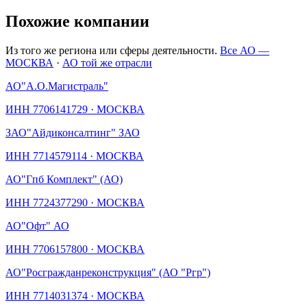
Похожие компании
Из того же региона или сферы деятельности.
Все АО —
МОСКВА
·
АО той же отрасли
АО
"А.О.Магистраль"
ИНН
7706141729
·
МОСКВА
ЗАО
"Айдиконсалтинг" ЗАО
ИНН
7714579114
·
МОСКВА
АО
"Гпб Комплект" (АО)
ИНН
7724377290
·
МОСКВА
АО
"Офт" АО
ИНН
7706157800
·
МОСКВА
АО
"Росгражданреконструкция" (АО "Ргр")
ИНН
7714031374
·
МОСКВА