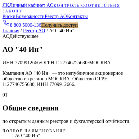
ЛК
Личный кабинет АО
КОНТРОЛЬ СООТВЕТСТВИЯ
ЗАКОНУ
Риски
Возможности
Реестр АО
Контакты
8 800 5000-136
Получить доступ
Главная
/
Реестр АО
/
АО "40 Ин"
АО
Действующее
АО "40 Ин"
ИНН
7709912666
·
ОГРН
1127746755630
·
МОСКВА
Компания АО "40 Ин" — это непубличное акционерное
общество из региона МОСКВА. Общество ОГРН
1127746755630, ИНН 7709912666.
01
Общие сведения
по открытым данным реестров и бухгалтерской отчётности
ПОЛНОЕ НАИМЕНОВАНИЕ
АО "40 Ин"