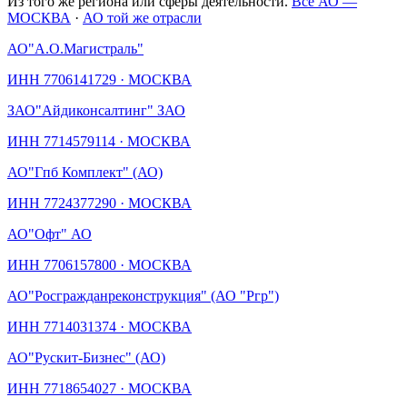
Из того же региона или сферы деятельности.
Все АО —
МОСКВА
·
АО той же отрасли
АО
"А.О.Магистраль"
ИНН
7706141729
·
МОСКВА
ЗАО
"Айдиконсалтинг" ЗАО
ИНН
7714579114
·
МОСКВА
АО
"Гпб Комплект" (АО)
ИНН
7724377290
·
МОСКВА
АО
"Офт" АО
ИНН
7706157800
·
МОСКВА
АО
"Росгражданреконструкция" (АО "Ргр")
ИНН
7714031374
·
МОСКВА
АО
"Рускит-Бизнес" (АО)
ИНН
7718654027
·
МОСКВА