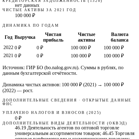
КРЕДИТОРСКАЯ ЗАДОЛЖЕННОСТЬ (1520)
нет данных
ЧИСТЫЕ АКТИВЫ ЗА 2021 ГОД
100 000 ₽
ДИНАМИКА ПО ГОДАМ
Чистая
Чистые
Валюта
Год
Выручка
прибыль
активы
баланса
2022
0 ₽
0 ₽
100 000 ₽
100 000 ₽
2021
0 ₽
0 ₽
100 000 ₽
100 000 ₽
Источник: ГИР БО (bo.nalog.gov.ru). Суммы в рублях, по
данным бухгалтерской отчётности.
Динамика чистых активов:
100 000 ₽
(
2021
) →
100 000 ₽
(2022)
—
рост
.
ДОПОЛНИТЕЛЬНЫЕ СВЕДЕНИЯ · ОТКРЫТЫЕ ДАННЫЕ
ФНС
УПЛАЧЕНО НАЛОГОВ И ВЗНОСОВ (2025)
0 ₽
ДОПОЛНИТЕЛЬНЫЕ ВИДЫ ДЕЯТЕЛЬНОСТИ (ОКВЭД)
46.19 Деятельность агентов по оптовой торговле
универсальным ассортиментом товаров; 46.45 Торговля
оптовая парфюмерными и косметическими товарами;