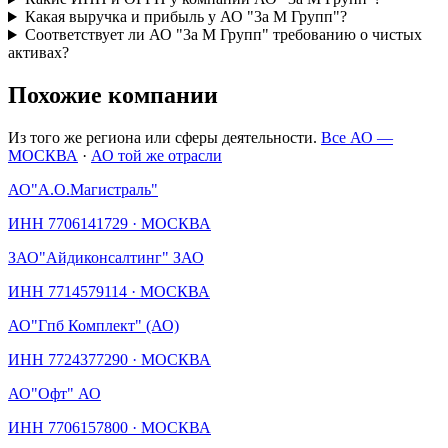
Какая выручка и прибыль у АО "3а М Групп"?
Соответствует ли АО "3а М Групп" требованию о чистых
активах?
Похожие компании
Из того же региона или сферы деятельности.
Все АО —
МОСКВА
·
АО той же отрасли
АО
"А.О.Магистраль"
ИНН
7706141729
·
МОСКВА
ЗАО
"Айдиконсалтинг" ЗАО
ИНН
7714579114
·
МОСКВА
АО
"Гпб Комплект" (АО)
ИНН
7724377290
·
МОСКВА
АО
"Офт" АО
ИНН
7706157800
·
МОСКВА