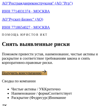
АО
"Росгражданреконструкция" (АО "Ргр")
ИНН
7714031374
·
МОСКВА
АО
"Рускит-Бизнес" (АО)
ИНН
7718654027
·
МОСКВА
ПОМОЩЬ ЮРИСТОВ ИКТ
Снять выявленные риски
Поможем привести устав, наименование, чистые активы и
раскрытие в соответствие требованиям закона и снять
корпоративно-правовые риски.
Получить консультацию
Сводка по компании
Чистые активы / УК
Критично
Наименование / форма
Соответствует
Раскрытие (Федресурс)
Внимание
ЛК