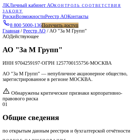
ЛК
Личный кабинет АО
КОНТРОЛЬ СООТВЕТСТВИЯ
ЗАКОНУ
Риски
Возможности
Реестр АО
Контакты
8 800 5000-136
Получить доступ
Главная
/
Реестр АО
/
АО "3а М Групп"
АО
Действующее
АО "3а М Групп"
ИНН
9704259197
·
ОГРН
1257700155756
·
МОСКВА
АО "3а М Групп" — непубличное акционерное общество,
зарегистрированное в регионе МОСКВА.
Обнаружены критические признаки корпоративно-
правового риска
01
Общие сведения
по открытым данным реестров и бухгалтерской отчётности