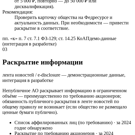
от 5 000 ₽, повторно — до 50 000 ₽ или
дисквалификация).
Рекомендация:
Проверить карточку общества на Федресурсе и
актуальность данных. При необходимости — привести
раскрытие в соответствие.
пп. «к» п. 7 ст. 7.1 ФЗ-129; ст. 14.25 КоАП
демо-данные
(интеграция в разработке)
03
Раскрытие информации
лента новостей / e-disclosure — демонстрационные данные,
интеграция в разработке
Непубличное АО раскрывает информацию в ограниченном
объёме — преимущественно по требованию акционеров;
обязанность публичного раскрытия в ленте новостей по
общему правилу не возникает (если общество не размещало
ценные бумаги публично).
Список аффилированных лиц (по требованию)
·
за 2024
год
не обнаружено
Раскрытие по требованию акционеров
·
за 2024