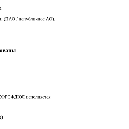
4.
и (ПАО / непубличное АО).
кованы
в ЕФРСФДЮЛ исполняется.
е)