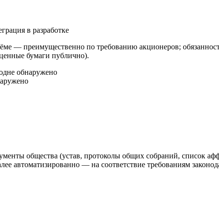
еграция в разработке
ме — преимущественно по требованию акционеров; обязанность
 ценные бумаги публично).
год
не обнаружено
наружено
ументы общества (устав, протоколы общих собраний, список аф
 автоматизированно — на соответствие требованиям законодат