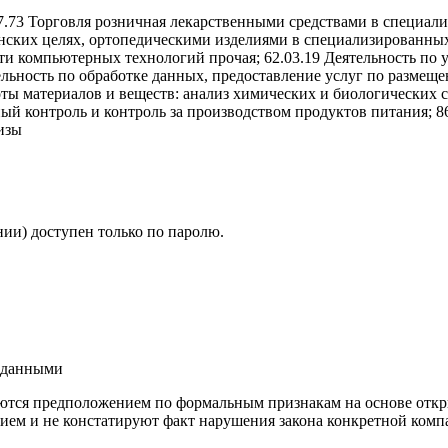
7.73 Торговля розничная лекарственными средствами в специали
ских целях, ортопедическими изделиями в специализированных 
ласти компьютерных технологий прочая; 62.03.19 Деятельность 
тельность по обработке данных, предоставление услуг по размещ
тоты материалов и веществ: анализ химических и биологических 
ый контроль и контроль за производством продуктов питания; 86
изы
ии) доступен только по паролю.
и данными
ются предположением по формальным признакам на основе откр
ием и не констатируют факт нарушения закона конкретной компа