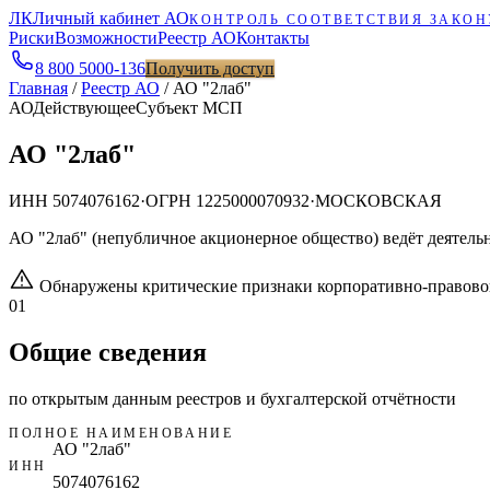
ЛК
Личный кабинет АО
КОНТРОЛЬ СООТВЕТСТВИЯ ЗАКОН
Риски
Возможности
Реестр АО
Контакты
8 800 5000-136
Получить доступ
Главная
/
Реестр АО
/
АО "2лаб"
АО
Действующее
Субъект МСП
АО "2лаб"
ИНН
5074076162
·
ОГРН
1225000070932
·
МОСКОВСКАЯ
АО "2лаб" (непубличное акционерное общество) ведёт деяте
Обнаружены критические признаки корпоративно-правово
01
Общие сведения
по открытым данным реестров и бухгалтерской отчётности
ПОЛНОЕ НАИМЕНОВАНИЕ
АО "2лаб"
ИНН
5074076162