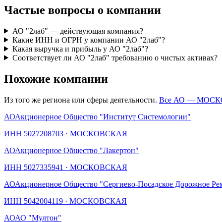
Частые вопросы о компании
АО "2лаб" — действующая компания?
Какие ИНН и ОГРН у компании АО "2лаб"?
Какая выручка и прибыль у АО "2лаб"?
Соответствует ли АО "2лаб" требованию о чистых активах?
Похожие компании
Из того же региона или сферы деятельности.
Все АО —
МОСК
АО
Акционерное Общество "Институт Системологии"
ИНН
5027208703
·
МОСКОВСКАЯ
АО
Акционерное Общество "Лакертон"
ИНН
5027335941
·
МОСКОВСКАЯ
АО
Акционерное Общество "Сергиево-Посадское Дорожное Ре
ИНН
5042004119
·
МОСКОВСКАЯ
АО
АО "Мултон"