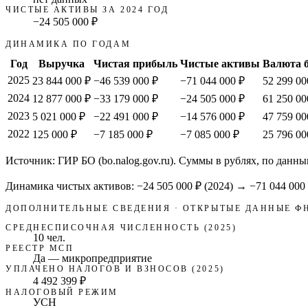
ЧИСТЫЕ АКТИВЫ ЗА 2024 ГОД
−24 505 000 ₽
ДИНАМИКА ПО ГОДАМ
Год
Выручка
Чистая прибыль
Чистые активы
Валюта 
2025
23 844 000 ₽
−46 539 000 ₽
−71 044 000 ₽
52 299 00
2024
12 877 000 ₽
−33 179 000 ₽
−24 505 000 ₽
61 250 00
2023
5 021 000 ₽
−22 491 000 ₽
−14 576 000 ₽
47 759 00
2022
125 000 ₽
−7 185 000 ₽
−7 085 000 ₽
25 796 00
Источник: ГИР БО (bo.nalog.gov.ru). Суммы в рублях, по данны
Динамика чистых активов:
−24 505 000 ₽
(
2024
) →
−71 044 000
ДОПОЛНИТЕЛЬНЫЕ СВЕДЕНИЯ · ОТКРЫТЫЕ ДАННЫЕ Ф
СРЕДНЕСПИСОЧНАЯ ЧИСЛЕННОСТЬ (2025)
10 чел.
РЕЕСТР МСП
Да — микропредприятие
УПЛАЧЕНО НАЛОГОВ И ВЗНОСОВ (2025)
4 492 399 ₽
НАЛОГОВЫЙ РЕЖИМ
УСН