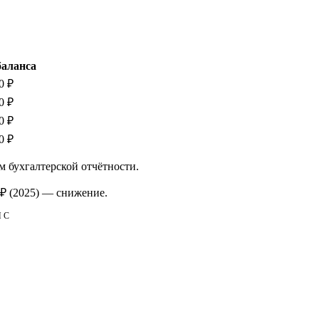
баланса
0 ₽
0 ₽
0 ₽
0 ₽
м бухгалтерской отчётности.
 ₽
(2025)
—
снижение
.
НС