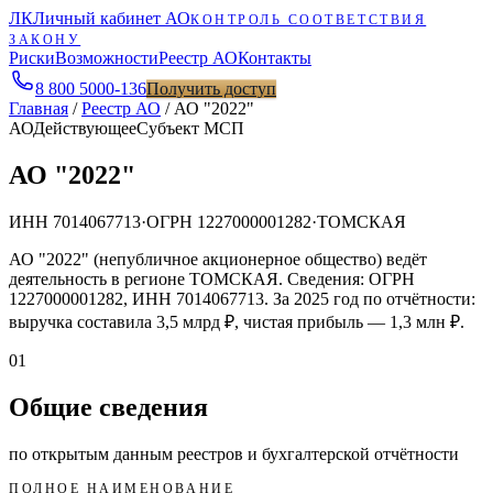
ЛК
Личный кабинет АО
КОНТРОЛЬ СООТВЕТСТВИЯ
ЗАКОНУ
Риски
Возможности
Реестр АО
Контакты
8 800 5000-136
Получить доступ
Главная
/
Реестр АО
/
АО "2022"
АО
Действующее
Субъект МСП
АО "2022"
ИНН
7014067713
·
ОГРН
1227000001282
·
ТОМСКАЯ
АО "2022" (непубличное акционерное общество) ведёт
деятельность в регионе ТОМСКАЯ. Сведения: ОГРН
1227000001282, ИНН 7014067713. За 2025 год по отчётности:
выручка составила 3,5 млрд ₽, чистая прибыль — 1,3 млн ₽.
01
Общие сведения
по открытым данным реестров и бухгалтерской отчётности
ПОЛНОЕ НАИМЕНОВАНИЕ