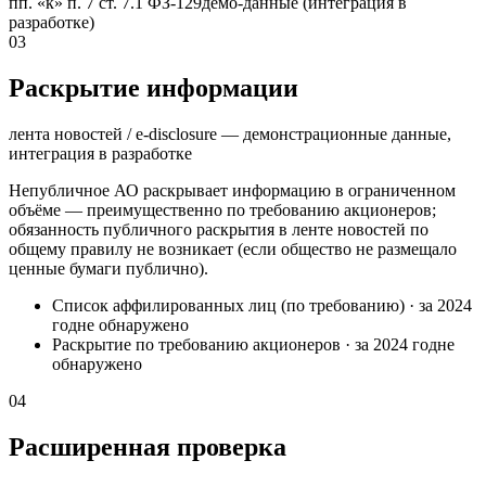
пп. «к» п. 7 ст. 7.1 ФЗ-129
демо-данные (интеграция в
разработке)
03
Раскрытие информации
лента новостей / e-disclosure — демонстрационные данные,
интеграция в разработке
Непубличное АО раскрывает информацию в ограниченном
объёме — преимущественно по требованию акционеров;
обязанность публичного раскрытия в ленте новостей по
общему правилу не возникает (если общество не размещало
ценные бумаги публично).
Список аффилированных лиц (по требованию)
·
за 2024
год
не обнаружено
Раскрытие по требованию акционеров
·
за 2024 год
не
обнаружено
04
Расширенная проверка