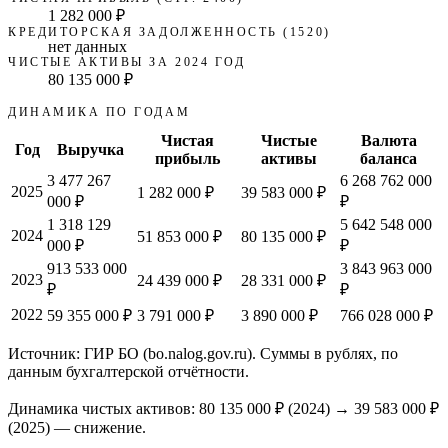
1 282 000 ₽
КРЕДИТОРСКАЯ ЗАДОЛЖЕННОСТЬ (1520)
нет данных
ЧИСТЫЕ АКТИВЫ ЗА 2024 ГОД
80 135 000 ₽
ДИНАМИКА ПО ГОДАМ
Чистая
Чистые
Валюта
Год
Выручка
прибыль
активы
баланса
3 477 267
6 268 762 000
2025
1 282 000 ₽
39 583 000 ₽
000 ₽
₽
1 318 129
5 642 548 000
2024
51 853 000 ₽
80 135 000 ₽
000 ₽
₽
913 533 000
3 843 963 000
2023
24 439 000 ₽
28 331 000 ₽
₽
₽
2022
59 355 000 ₽
3 791 000 ₽
3 890 000 ₽
766 028 000 ₽
Источник: ГИР БО (bo.nalog.gov.ru). Суммы в рублях, по
данным бухгалтерской отчётности.
Динамика чистых активов:
80 135 000 ₽
(
2024
) →
39 583 000 ₽
(2025)
—
снижение
.