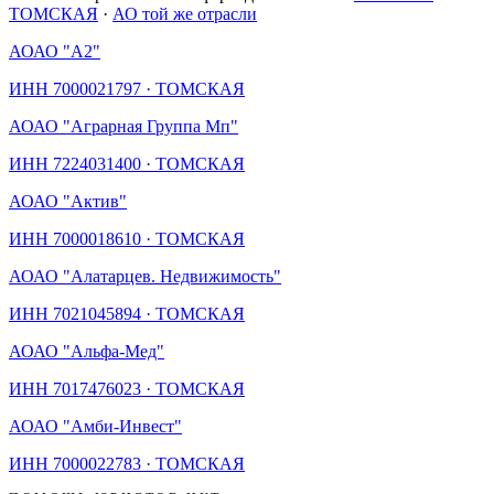
ТОМСКАЯ
·
АО той же отрасли
АО
АО "А2"
ИНН
7000021797
·
ТОМСКАЯ
АО
АО "Аграрная Группа Мп"
ИНН
7224031400
·
ТОМСКАЯ
АО
АО "Актив"
ИНН
7000018610
·
ТОМСКАЯ
АО
АО "Алатарцев. Недвижимость"
ИНН
7021045894
·
ТОМСКАЯ
АО
АО "Альфа-Мед"
ИНН
7017476023
·
ТОМСКАЯ
АО
АО "Амби-Инвест"
ИНН
7000022783
·
ТОМСКАЯ