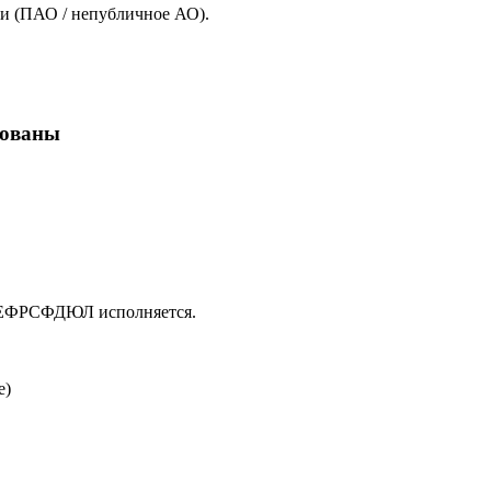
и (ПАО / непубличное АО).
кованы
в ЕФРСФДЮЛ исполняется.
е)