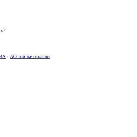
ах?
ВА
·
АО той же отрасли