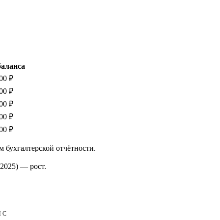
баланса
00 ₽
00 ₽
00 ₽
00 ₽
00 ₽
м бухгалтерской отчётности.
2025)
—
рост
.
НС