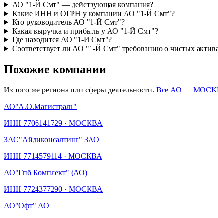
АО "1-Й Смт" — действующая компания?
Какие ИНН и ОГРН у компании АО "1-Й Смт"?
Кто руководитель АО "1-Й Смт"?
Какая выручка и прибыль у АО "1-Й Смт"?
Где находится АО "1-Й Смт"?
Соответствует ли АО "1-Й Смт" требованию о чистых актив
Похожие компании
Из того же региона или сферы деятельности.
Все АО —
МОСК
АО
"А.О.Магистраль"
ИНН
7706141729
·
МОСКВА
ЗАО
"Айдиконсалтинг" ЗАО
ИНН
7714579114
·
МОСКВА
АО
"Гпб Комплект" (АО)
ИНН
7724377290
·
МОСКВА
АО
"Офт" АО