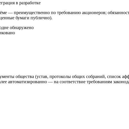
еграция в разработке
ме — преимущественно по требованию акционеров; обязанность
 ценные бумаги публично).
год
не обнаружено
иковано
ументы общества (устав, протоколы общих собраний, список аф
 автоматизированно — на соответствие требованиям законодат