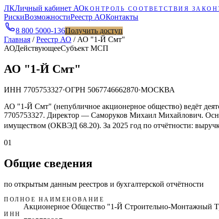
ЛК
Личный кабинет АО
КОНТРОЛЬ СООТВЕТСТВИЯ ЗАКОН
Риски
Возможности
Реестр АО
Контакты
8 800 5000-136
Получить доступ
Главная
/
Реестр АО
/
АО "1-Й Смт"
АО
Действующее
Субъект МСП
АО "1-Й Смт"
ИНН
7705753327
·
ОГРН
5067746662870
·
МОСКВА
АО "1-Й Смт" (непубличное акционерное общество) ведёт деят
7705753327. Директор — Саморуков Михаил Михайлович. Осн
имуществом (ОКВЭД 68.20). За 2025 год по отчётности: выручка
01
Общие сведения
по открытым данным реестров и бухгалтерской отчётности
ПОЛНОЕ НАИМЕНОВАНИЕ
Акционерное Общество "1-Й Строительно-Монтажный Т
ИНН