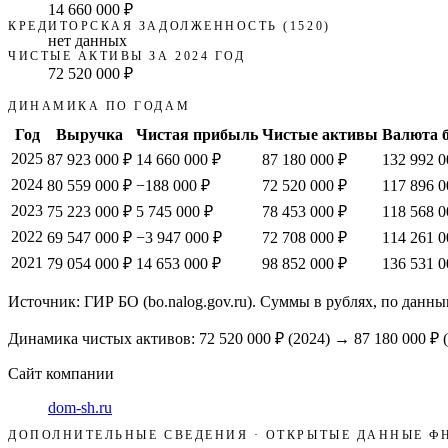
14 660 000 ₽
КРЕДИТОРСКАЯ ЗАДОЛЖЕННОСТЬ (1520)
нет данных
ЧИСТЫЕ АКТИВЫ ЗА 2024 ГОД
72 520 000 ₽
ДИНАМИКА ПО ГОДАМ
Год
Выручка
Чистая прибыль
Чистые активы
Валюта 
2025
87 923 000 ₽
14 660 000 ₽
87 180 000 ₽
132 992 0
2024
80 559 000 ₽
−188 000 ₽
72 520 000 ₽
117 896 0
2023
75 223 000 ₽
5 745 000 ₽
78 453 000 ₽
118 568 0
2022
69 547 000 ₽
−3 947 000 ₽
72 708 000 ₽
114 261 0
2021
79 054 000 ₽
14 653 000 ₽
98 852 000 ₽
136 531 0
Источник: ГИР БО (bo.nalog.gov.ru). Суммы в рублях, по данны
Динамика чистых активов:
72 520 000 ₽
(
2024
) →
87 180 000 ₽
(
Сайт компании
dom-sh.ru
ДОПОЛНИТЕЛЬНЫЕ СВЕДЕНИЯ · ОТКРЫТЫЕ ДАННЫЕ Ф