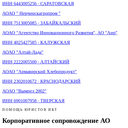
ИНН
6443005256
·
САРАТОВСКАЯ
АО
АО " Нерчинскагропром "
ИНН
7513005085
·
ЗАБАЙКАЛЬСКИЙ
АО
АО "Агентство Инновационного Развития", АО "Аир"
ИНН
4025427585
·
КАЛУЖСКАЯ
АО
АО "Алтай-Лада"
ИНН
2222005500
·
АЛТАЙСКИЙ
АО
АО "Армавирский Хлебопродукт"
ИНН
2302010672
·
КРАСНОДАРСКИЙ
АО
АО "Вымпел 2002"
ИНН
6901007958
·
ТВЕРСКАЯ
ПОМОЩЬ ЮРИСТОВ ИКТ
Корпоративное сопровождение АО