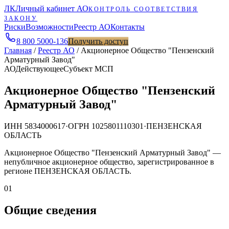
ЛК
Личный кабинет АО
КОНТРОЛЬ СООТВЕТСТВИЯ
ЗАКОНУ
Риски
Возможности
Реестр АО
Контакты
8 800 5000-136
Получить доступ
Главная
/
Реестр АО
/
Акционерное Общество "Пензенский
Арматурный Завод"
АО
Действующее
Субъект МСП
Акционерное Общество "Пензенский
Арматурный Завод"
ИНН
5834000617
·
ОГРН
1025801110301
·
ПЕНЗЕНСКАЯ
ОБЛАСТЬ
Акционерное Общество "Пензенский Арматурный Завод" —
непубличное акционерное общество, зарегистрированное в
регионе ПЕНЗЕНСКАЯ ОБЛАСТЬ.
01
Общие сведения