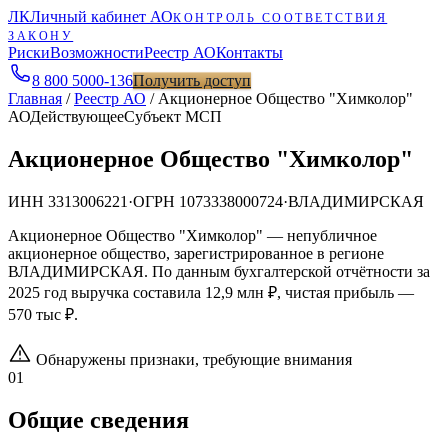
ЛК
Личный кабинет АО
КОНТРОЛЬ СООТВЕТСТВИЯ
ЗАКОНУ
Риски
Возможности
Реестр АО
Контакты
8 800 5000-136
Получить доступ
Главная
/
Реестр АО
/
Акционерное Общество "Химколор"
АО
Действующее
Субъект МСП
Акционерное Общество "Химколор"
ИНН
3313006221
·
ОГРН
1073338000724
·
ВЛАДИМИРСКАЯ
Акционерное Общество "Химколор" — непубличное
акционерное общество, зарегистрированное в регионе
ВЛАДИМИРСКАЯ. По данным бухгалтерской отчётности за
2025 год выручка составила 12,9 млн ₽, чистая прибыль —
570 тыс ₽.
Обнаружены признаки, требующие внимания
01
Общие сведения