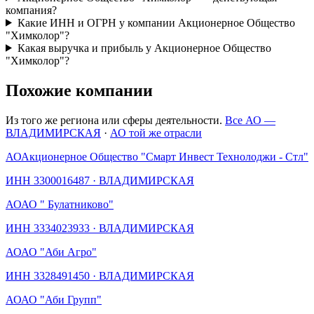
компания?
Какие ИНН и ОГРН у компании Акционерное Общество
"Химколор"?
Какая выручка и прибыль у Акционерное Общество
"Химколор"?
Похожие компании
Из того же региона или сферы деятельности.
Все АО —
ВЛАДИМИРСКАЯ
·
АО той же отрасли
АО
Акционерное Общество "Смарт Инвест Технолоджи - Стл"
ИНН
3300016487
·
ВЛАДИМИРСКАЯ
АО
АО " Булатниково"
ИНН
3334023933
·
ВЛАДИМИРСКАЯ
АО
АО "Аби Агро"
ИНН
3328491450
·
ВЛАДИМИРСКАЯ
АО
АО "Аби Групп"