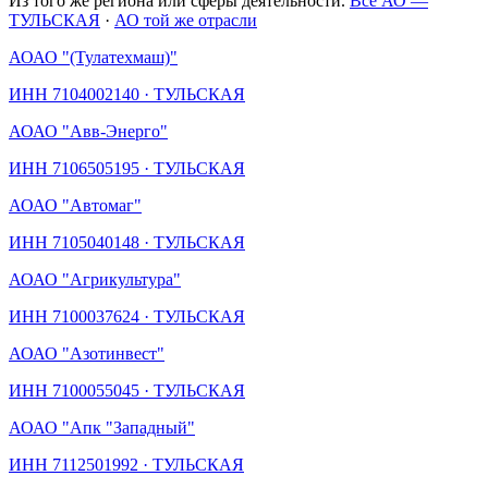
Из того же региона или сферы деятельности.
Все АО —
ТУЛЬСКАЯ
·
АО той же отрасли
АО
АО "(Тулатехмаш)"
ИНН
7104002140
·
ТУЛЬСКАЯ
АО
АО "Авв-Энерго"
ИНН
7106505195
·
ТУЛЬСКАЯ
АО
АО "Автомаг"
ИНН
7105040148
·
ТУЛЬСКАЯ
АО
АО "Агрикультура"
ИНН
7100037624
·
ТУЛЬСКАЯ
АО
АО "Азотинвест"
ИНН
7100055045
·
ТУЛЬСКАЯ
АО
АО "Апк "Западный"
ИНН
7112501992
·
ТУЛЬСКАЯ