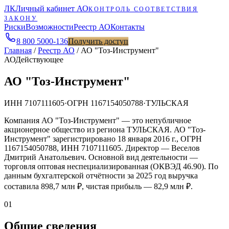
ЛК
Личный кабинет АО
КОНТРОЛЬ СООТВЕТСТВИЯ
ЗАКОНУ
Риски
Возможности
Реестр АО
Контакты
8 800 5000-136
Получить доступ
Главная
/
Реестр АО
/
АО "Тоз-Инструмент"
АО
Действующее
АО "Тоз-Инструмент"
ИНН
7107111605
·
ОГРН
1167154050788
·
ТУЛЬСКАЯ
Компания АО "Тоз-Инструмент" — это непубличное
акционерное общество из региона ТУЛЬСКАЯ. АО "Тоз-
Инструмент" зарегистрировано 18 января 2016 г., ОГРН
1167154050788, ИНН 7107111605. Директор — Веселов
Дмитрий Анатольевич. Основной вид деятельности —
торговля оптовая неспециализированная (ОКВЭД 46.90). По
данным бухгалтерской отчётности за 2025 год выручка
составила 898,7 млн ₽, чистая прибыль — 82,9 млн ₽.
01
Общие сведения