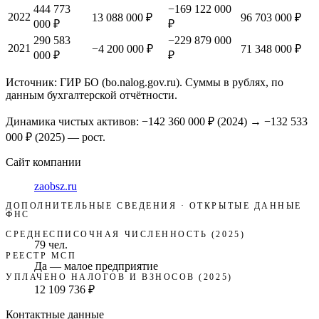
444 773
−169 122 000
2022
13 088 000 ₽
96 703 000 ₽
000 ₽
₽
290 583
−229 879 000
2021
−4 200 000 ₽
71 348 000 ₽
000 ₽
₽
Источник: ГИР БО (bo.nalog.gov.ru). Суммы в рублях, по
данным бухгалтерской отчётности.
Динамика чистых активов:
−142 360 000 ₽
(
2024
) →
−132 533
000 ₽
(2025)
—
рост
.
Сайт компании
zaobsz.ru
ДОПОЛНИТЕЛЬНЫЕ СВЕДЕНИЯ · ОТКРЫТЫЕ ДАННЫЕ
ФНС
СРЕДНЕСПИСОЧНАЯ ЧИСЛЕННОСТЬ (2025)
79 чел.
РЕЕСТР МСП
Да — малое предприятие
УПЛАЧЕНО НАЛОГОВ И ВЗНОСОВ (2025)
12 109 736 ₽
Контактные данные