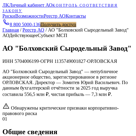
ЛК
Личный кабинет АО
КОНТРОЛЬ СООТВЕТСТВИЯ
ЗАКОНУ
Риски
Возможности
Реестр АО
Контакты
8 800 5000-136
Получить доступ
Главная
/
Реестр АО
/
АО "Болховский Сыродельный Завод"
АО
Действующее
Субъект МСП
АО "Болховский Сыродельный Завод"
ИНН
5704006199
·
ОГРН
1135749001827
·
ОРЛОВСКАЯ
АО "Болховский Сыродельный Завод" — непубличное
акционерное общество, зарегистрированное в регионе
ОРЛОВСКАЯ. Директор — Зомитев Юрий Васильевич. По
данным бухгалтерской отчётности за 2025 год выручка
составила 556,5 млн ₽, чистая прибыль — 7,3 млн ₽.
Обнаружены критические признаки корпоративно-
правового риска
01
Общие сведения