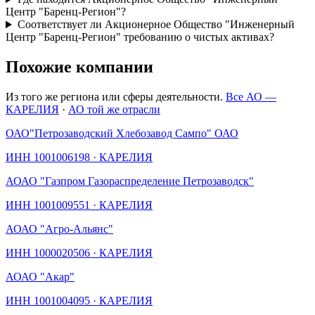
Центр "Баренц-Регион"?
Соответствует ли Акционерное Общество "Инженерный
Центр "Баренц-Регион" требованию о чистых активах?
Похожие компании
Из того же региона или сферы деятельности.
Все АО —
КАРЕЛИЯ
·
АО той же отрасли
ОАО
"Петрозаводский Хлебозавод Сампо" ОАО
ИНН
1001006198
·
КАРЕЛИЯ
АО
АО "Газпром Газораспределение Петрозаводск"
ИНН
1001009551
·
КАРЕЛИЯ
АО
АО "Агро-Альянс"
ИНН
1000020506
·
КАРЕЛИЯ
АО
АО "Акар"
ИНН
1001004095
·
КАРЕЛИЯ