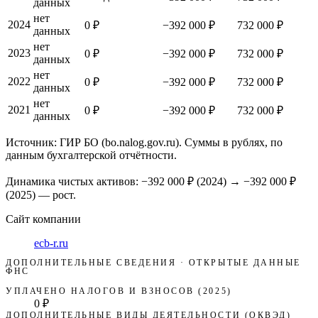
данных
нет
2024
0 ₽
−392 000 ₽
732 000 ₽
данных
нет
2023
0 ₽
−392 000 ₽
732 000 ₽
данных
нет
2022
0 ₽
−392 000 ₽
732 000 ₽
данных
нет
2021
0 ₽
−392 000 ₽
732 000 ₽
данных
Источник: ГИР БО (bo.nalog.gov.ru). Суммы в рублях, по
данным бухгалтерской отчётности.
Динамика чистых активов:
−392 000 ₽
(
2024
) →
−392 000 ₽
(2025)
—
рост
.
Сайт компании
ecb-r.ru
ДОПОЛНИТЕЛЬНЫЕ СВЕДЕНИЯ · ОТКРЫТЫЕ ДАННЫЕ
ФНС
УПЛАЧЕНО НАЛОГОВ И ВЗНОСОВ (2025)
0 ₽
ДОПОЛНИТЕЛЬНЫЕ ВИДЫ ДЕЯТЕЛЬНОСТИ (ОКВЭД)