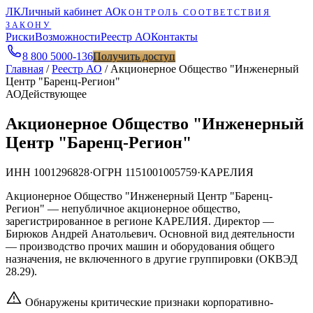
ЛК
Личный кабинет АО
КОНТРОЛЬ СООТВЕТСТВИЯ
ЗАКОНУ
Риски
Возможности
Реестр АО
Контакты
8 800 5000-136
Получить доступ
Главная
/
Реестр АО
/
Акционерное Общество "Инженерный
Центр "Баренц-Регион"
АО
Действующее
Акционерное Общество "Инженерный
Центр "Баренц-Регион"
ИНН
1001296828
·
ОГРН
1151001005759
·
КАРЕЛИЯ
Акционерное Общество "Инженерный Центр "Баренц-
Регион" — непубличное акционерное общество,
зарегистрированное в регионе КАРЕЛИЯ. Директор —
Бирюков Андрей Анатольевич. Основной вид деятельности
— производство прочих машин и оборудования общего
назначения, не включенного в другие группировки (ОКВЭД
28.29).
Обнаружены критические признаки корпоративно-