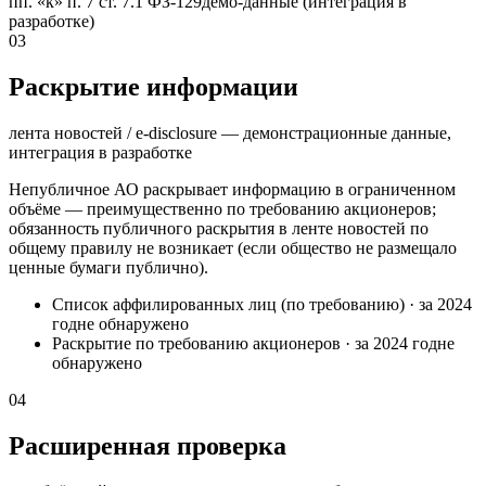
пп. «к» п. 7 ст. 7.1 ФЗ-129
демо-данные (интеграция в
разработке)
03
Раскрытие информации
лента новостей / e-disclosure — демонстрационные данные,
интеграция в разработке
Непубличное АО раскрывает информацию в ограниченном
объёме — преимущественно по требованию акционеров;
обязанность публичного раскрытия в ленте новостей по
общему правилу не возникает (если общество не размещало
ценные бумаги публично).
Список аффилированных лиц (по требованию)
·
за 2024
год
не обнаружено
Раскрытие по требованию акционеров
·
за 2024 год
не
обнаружено
04
Расширенная проверка