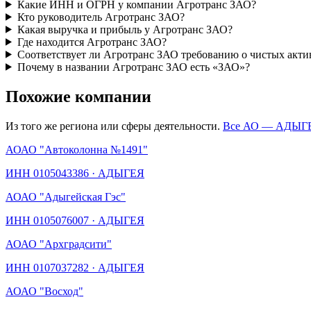
Какие ИНН и ОГРН у компании Агротранс ЗАО?
Кто руководитель Агротранс ЗАО?
Какая выручка и прибыль у Агротранс ЗАО?
Где находится Агротранс ЗАО?
Соответствует ли Агротранс ЗАО требованию о чистых акти
Почему в названии Агротранс ЗАО есть «ЗАО»?
Похожие компании
Из того же региона или сферы деятельности.
Все АО —
АДЫГ
АО
АО "Автоколонна №1491"
ИНН
0105043386
·
АДЫГЕЯ
АО
АО "Адыгейская Гэс"
ИНН
0105076007
·
АДЫГЕЯ
АО
АО "Архградсити"
ИНН
0107037282
·
АДЫГЕЯ
АО
АО "Восход"