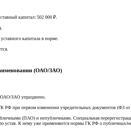
уставный капитал: 502 000 ₽.
.
уставного капитала в норме.
тся.
наименовании (ОАО/ЗАО)
а ОАО/ЗАО упразднено.
ГК РФ при первом изменении учредительных документов (ФЗ от 05
убличными (ПАО) и непубличными. Специальная перерегистрация
яло устав. К нему уже применяются нормы ГК РФ о публичных/