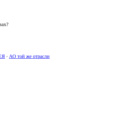
вах?
ЕЯ
·
АО той же отрасли