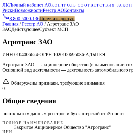
ЛК
Личный кабинет АО
КОНТРОЛЬ СООТВЕТСТВИЯ ЗАКОН
Риски
Возможности
Реестр АО
Контакты
8 800 5000-136
Получить доступ
Главная
/
Реестр АО
/
Агротранс ЗАО
ЗАО
Действующее
Субъект МСП
Агротранс ЗАО
ИНН
0104006624
·
ОГРН
1020100695086
·
АДЫГЕЯ
Агротранс ЗАО — акционерное общество (в наименовании сох
Основной вид деятельности — деятельность автомобильного гр
Обнаружены признаки, требующие внимания
01
Общие сведения
по открытым данным реестров и бухгалтерской отчётности
ПОЛНОЕ НАИМЕНОВАНИЕ
Закрытое Акционерное Общество "Агротранс"
ИНН