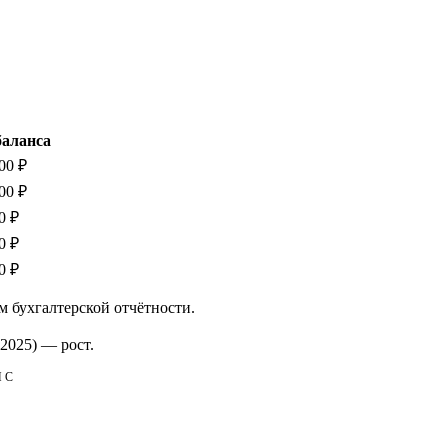
баланса
00 ₽
00 ₽
0 ₽
0 ₽
0 ₽
м бухгалтерской отчётности.
2025)
—
рост
.
НС