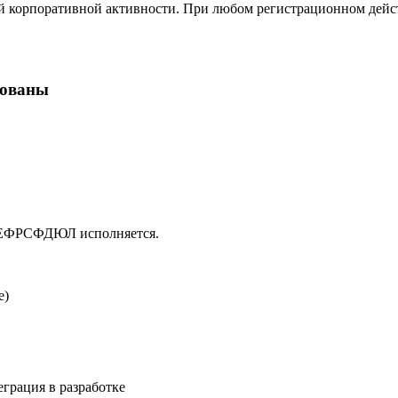
ой корпоративной активности. При любом регистрационном дейст
кованы
в ЕФРСФДЮЛ исполняется.
е)
еграция в разработке