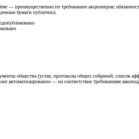
ме — преимущественно по требованию акционеров; обязанность
 ценные бумаги публично).
год
опубликовано
иковано
ументы общества (устав, протоколы общих собраний, список аф
 автоматизированно — на соответствие требованиям законодат